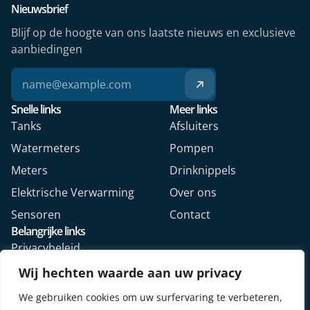
Nieuwsbrief
Blijf op de hoogte van ons laatste nieuws en exclusieve
aanbiedingen
Snelle links
Meer links
Tanks
Afsluiters
Watermeters
Pompen
Meters
Drinknippels
Elektrische Verwarming
Over ons
Sensoren
Contact
Belangrijke links
Privacybeleid
Algemene voorwaarden
Wij hechten waarde aan uw privacy
Veelgestelde vragen
We gebruiken cookies om uw surfervaring te verbeteren,