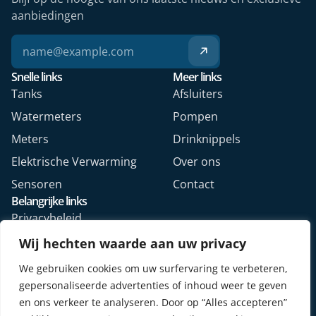
aanbiedingen
Snelle links
Meer links
Tanks
Afsluiters
Watermeters
Pompen
Meters
Drinknippels
Elektrische Verwarming
Over ons
Sensoren
Contact
Belangrijke links
Privacybeleid
Algemene voorwaarden
Wij hechten waarde aan uw privacy
Veelgestelde vragen
We gebruiken cookies om uw surfervaring te verbeteren,
Retourformulier webshop
gepersonaliseerde advertenties of inhoud weer te geven
en ons verkeer te analyseren. Door op “Alles accepteren”