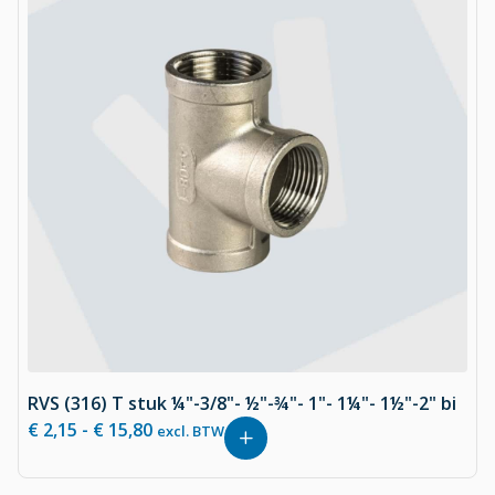
RVS (316) T stuk ¼"-3/8"- ½"-¾"- 1"- 1¼"- 1½"-2" bi
€
2,15
-
€
15,80
excl. BTW