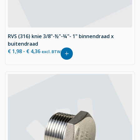
RVS (316) knie 3/8"-½"-¾"- 1" binnendraad x
buitendraad
€
1,98
-
€
4,36
excl. BTW