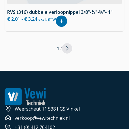
RVS (316) dubbele verloopnippel 3/8"-½"-¾"- 1"
€
2,01
-
€
3,24
excl. BTW
1
2
Weerscheut 11 5381 GS Vinkel
verkoop@vewitechniek.nl
+31 (0) 412 764102