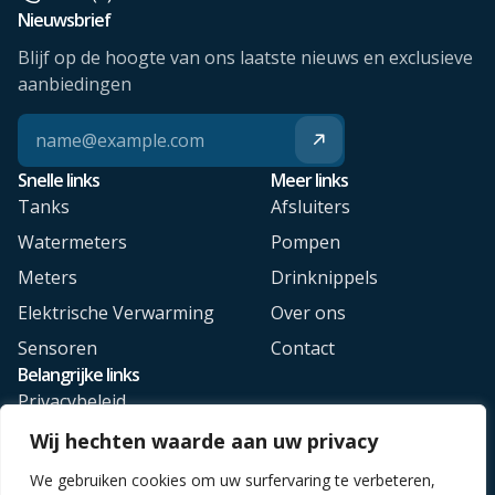
Nieuwsbrief
Blijf op de hoogte van ons laatste nieuws en exclusieve
aanbiedingen
Snelle links
Meer links
Tanks
Afsluiters
Watermeters
Pompen
Meters
Drinknippels
Elektrische Verwarming
Over ons
Sensoren
Contact
Belangrijke links
Privacybeleid
Algemene voorwaarden
Wij hechten waarde aan uw privacy
Veelgestelde vragen
We gebruiken cookies om uw surfervaring te verbeteren,