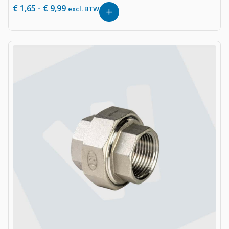
€
1,65
-
€
9,99
excl. BTW