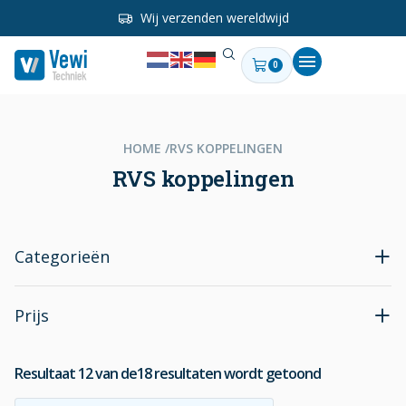
Wij verzenden wereldwijd
0
HOME /
RVS KOPPELINGEN
RVS koppelingen
Categorieën
Prijs
Resultaat
12
van de
18
resultaten wordt getoond