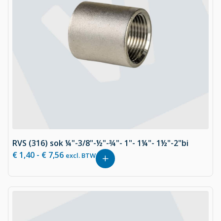
RVS (316) sok ¼"-3/8"-½"-¾"- 1"- 1¼"- 1½"-2"bi
€
1,40
-
€
7,56
excl. BTW