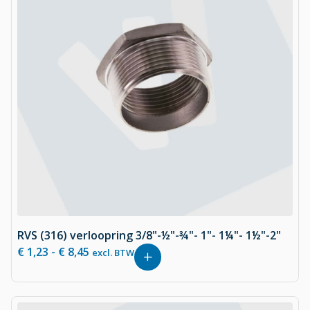
RVS (316) verloopring 3/8"-½"-¾"- 1"- 1¼"- 1½"-2"
€
1,23
-
€
8,45
excl. BTW