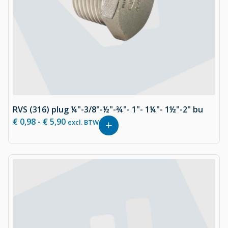
RVS (316) plug ¼"-3/8"-½"-¾"- 1"- 1¼"- 1½"-2" bu
€
0,98
-
€
5,90
excl. BTW