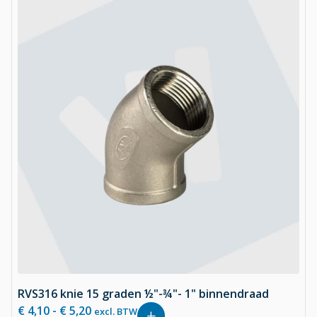
RVS316 knie 15 graden ½"-¾"- 1" binnendraad
€
4,10
-
€
5,20
excl. BTW