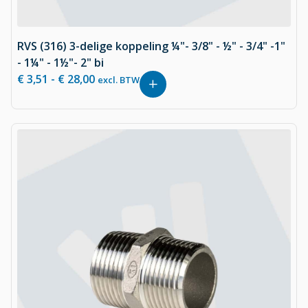
RVS (316) 3-delige koppeling ¼"- 3/8" - ½" - 3/4" -1"
- 1¼" - 1½"- 2" bi
€
3,51
-
€
28,00
excl. BTW