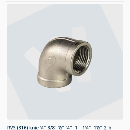
RVS (316) knie ¼"-3/8"-½"-¾"- 1"- 1¼"- 1½"-2"bi