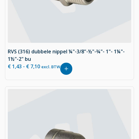
RVS (316) dubbele nippel ¼"-3/8"-½"-¾"- 1"- 1¼"-
1½"-2" bu
€
1,43
-
€
7,10
excl. BTW