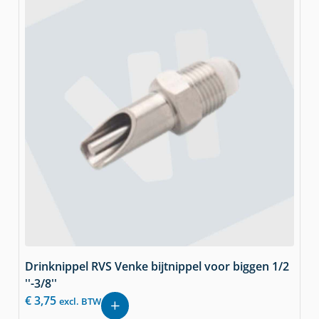
Drinknippel RVS Venke bijtnippel voor biggen 1/2
''-3/8''
€
3,75
excl. BTW