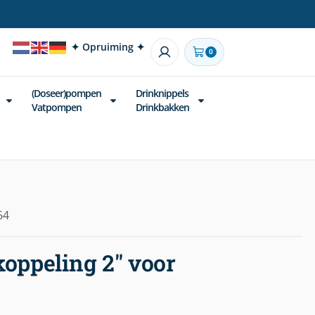
✦ Opruiming ✦
0
(Doseer)pompen
Drinknippels
Vatpompen
Drinkbakken
64
koppeling 2″ voor