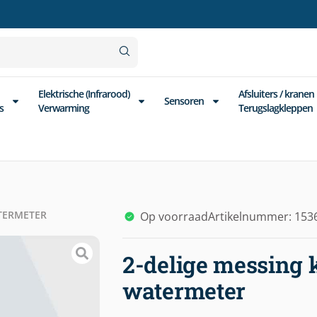
Elektrische (Infrarood)
Afsluiters / kranen
Sensoren
s
Verwarming
Terugslagkleppen
ATERMETER
Op voorraad
Artikelnummer: 153
2-delige messing 
watermeter