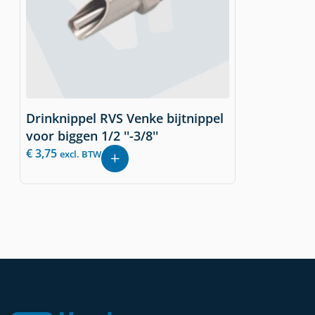
Drinknippel RVS Venke bijtnippel
voor biggen 1/2 ''-3/8''
€
3,75
excl. BTW