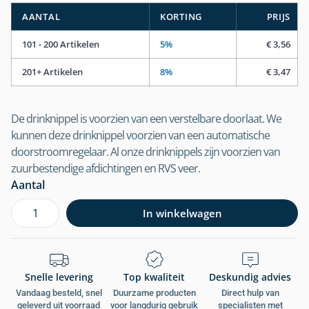
AANTAL
KORTING
PRIJS
101 - 200 Artikelen
5%
€
3,56
201+ Artikelen
8%
€
3,47
De drinknippel is voorzien van een verstelbare doorlaat. We
kunnen deze drinknippel voorzien van een automatische
doorstroomregelaar. Al onze drinknippels zijn voorzien van
zuurbestendige afdichtingen en RVS veer.
Aantal
In winkelwagen
Snelle levering
Top kwaliteit
Deskundig advies
Vandaag besteld, snel
Duurzame producten
Direct hulp van
geleverd uit voorraad
voor langdurig gebruik
specialisten met