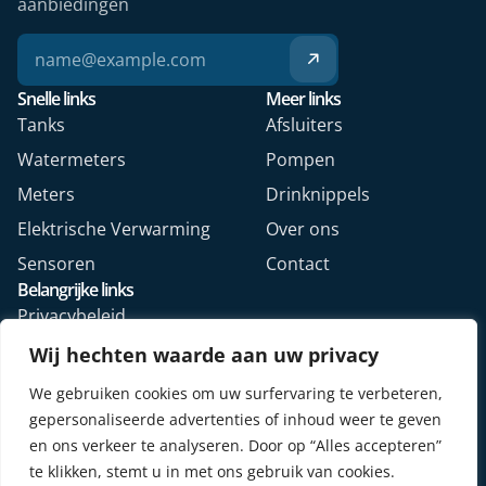
aanbiedingen
Snelle links
Meer links
Tanks
Afsluiters
Watermeters
Pompen
Meters
Drinknippels
Elektrische Verwarming
Over ons
Sensoren
Contact
Belangrijke links
Privacybeleid
Algemene voorwaarden
Wij hechten waarde aan uw privacy
Veelgestelde vragen
We gebruiken cookies om uw surfervaring te verbeteren,
Retourformulier webshop
gepersonaliseerde advertenties of inhoud weer te geven
en ons verkeer te analyseren. Door op “Alles accepteren”
te klikken, stemt u in met ons gebruik van cookies.