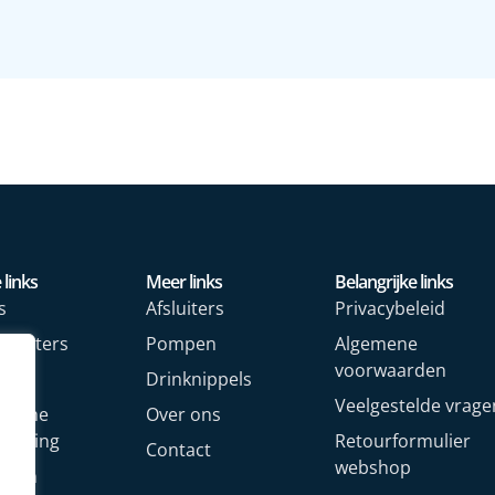
 links
Meer links
Belangrijke links
s
Afsluiters
Privacybeleid
rmeters
Pompen
Algemene
voorwaarden
rs
Drinknippels
Veelgestelde vrage
rische
Over ons
arming
Retourformulier
Contact
webshop
oren