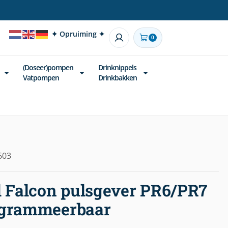
✦ Opruiming ✦
0
(Doseer)pompen
Drinknippels
Vatpompen
Drinkbakken
603
l Falcon pulsgever PR6/PR7
ogrammeerbaar