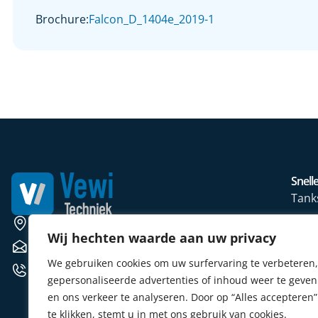
Brochure:
Falcon_D_1404e_2019-1
Snelle
Tank
Wate
Weerscheut 11 5381 GS Vinkel
Wij hechten waarde aan uw privacy
Mete
verkoop@vewitechniek.nl
We gebruiken cookies om uw surfervaring te verbeteren,
Elekt
+31 (0) 412 764102
gepersonaliseerde advertenties of inhoud weer te geven
Verw
en ons verkeer te analyseren. Door op “Alles accepteren”
Sens
te klikken, stemt u in met ons gebruik van cookies.