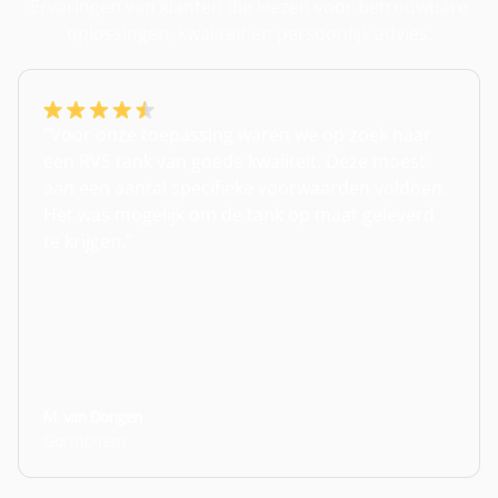
Ervaringen van klanten die kiezen voor betrouwbare
oplossingen, kwaliteit en persoonlijk advies.
“Voor onze toepassing waren we op zoek naar
een RVS tank van goede kwaliteit. Deze moest
aan een aantal specifieke voorwaarden voldoen.
Het was mogelijk om de tank op maat geleverd
te krijgen.”
M. van Dongen
Gorinchem