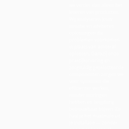
we verder dan alleen het
leveren van producten.
Wij analyseren jouw
situatie en adviseren
oplossingen die
problemen voorkomen
in plaats van achteraf
oplossen. Dankzij onze
praktijkervaring en
zorgvuldig geselecteerde
componenten zorgen we
voor systemen die
efficiënter werken,
minder storingen
hebben en langdurig
betrouwbaar blijven. Zo
haal je het maximale uit
je installatie — zonder