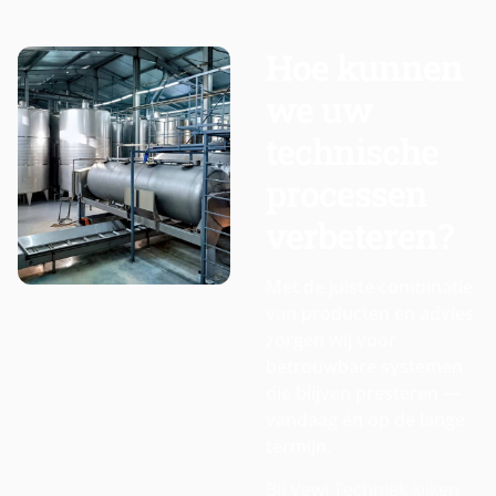
Hoe kunnen
we uw
technische
processen
verbeteren?
Met de juiste combinatie
van producten en advies
zorgen wij voor
betrouwbare systemen
die blijven presteren —
vandaag én op de lange
termijn.
Bij Vewi Techniek kijken