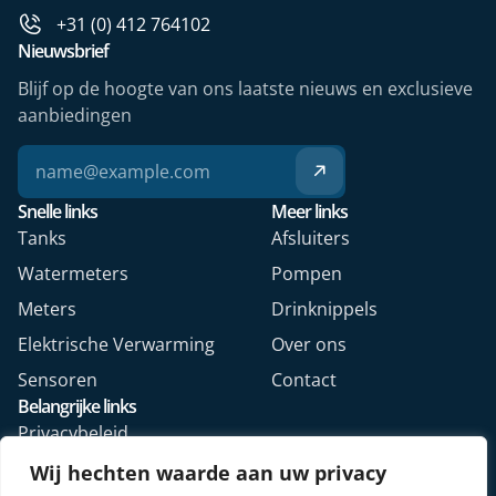
+31 (0) 412 764102
Nieuwsbrief
Blijf op de hoogte van ons laatste nieuws en exclusieve
aanbiedingen
Snelle links
Meer links
Tanks
Afsluiters
Watermeters
Pompen
Meters
Drinknippels
Elektrische Verwarming
Over ons
Sensoren
Contact
Belangrijke links
Privacybeleid
Algemene voorwaarden
Wij hechten waarde aan uw privacy