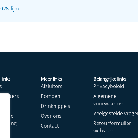
026_lijm
 links
Meer links
Belangrijke links
s
Afsluiters
Privacybeleid
rmeters
Pompen
Algemene
voorwaarden
rs
Drinknippels
Veelgestelde vrage
rische
Over ons
arming
Retourformulier
Contact
webshop
oren