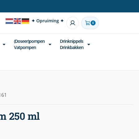
✦ Opruiming ✦
0
(Doseer)pompen
Drinknippels
Vatpompen
Drinkbakken
161
jm 250 ml