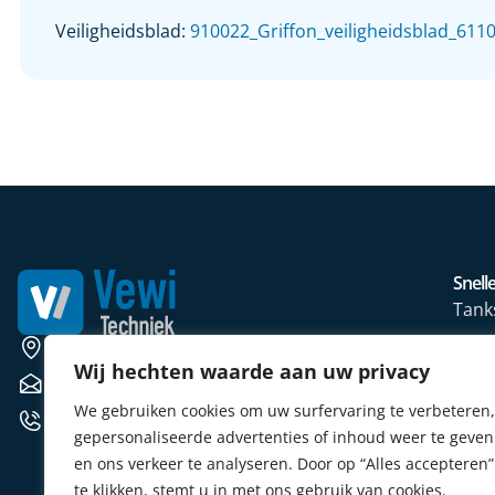
Veiligheidsblad:
910022_Griffon_veiligheidsblad_6110
Snelle
Tank
Wate
Weerscheut 11 5381 GS Vinkel
Wij hechten waarde aan uw privacy
Mete
verkoop@vewitechniek.nl
We gebruiken cookies om uw surfervaring te verbeteren,
Elekt
+31 (0) 412 764102
gepersonaliseerde advertenties of inhoud weer te geven
Verw
en ons verkeer te analyseren. Door op “Alles accepteren”
Sens
te klikken, stemt u in met ons gebruik van cookies.