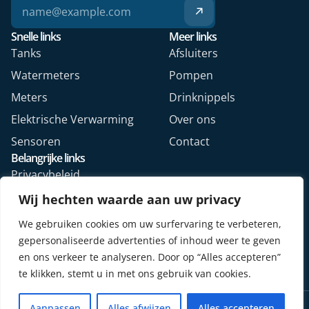
Snelle links
Meer links
Tanks
Afsluiters
Watermeters
Pompen
Meters
Drinknippels
Elektrische Verwarming
Over ons
Sensoren
Contact
Belangrijke links
Privacybeleid
Algemene voorwaarden
Wij hechten waarde aan uw privacy
Veelgestelde vragen
We gebruiken cookies om uw surfervaring te verbeteren,
Retourformulier webshop
gepersonaliseerde advertenties of inhoud weer te geven
en ons verkeer te analyseren. Door op “Alles accepteren”
te klikken, stemt u in met ons gebruik van cookies.
Copyright © 2026. Alle rechten voorbehouden.
Aanpassen
Alles afwijzen
Alles accepteren