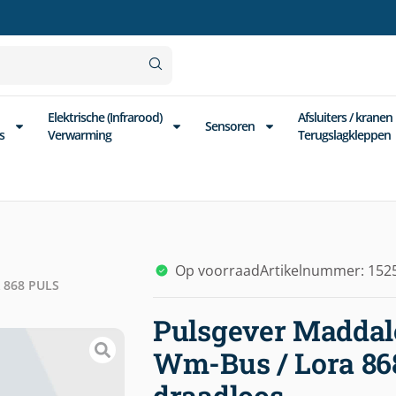
Elektrische (Infrarood)
Afsluiters / kranen
Sensoren
s
Verwarming
Terugslagkleppen
Op voorraad
Artikelnummer: 152
868 PULS
Pulsgever Madd
Wm-Bus / Lora 868
draadloos