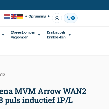
✦ Opruiming ✦
0
(Doseer)pompen
Drinknippels
Vatpompen
Drinkbakken
512
alena MVM Arrow WAN2
 puls inductief 1P/L