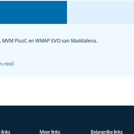
MVM, MVM PlusC en WMAP EVO van Maddalena.
n-rev0
 links
Meer links
Belangrijke links