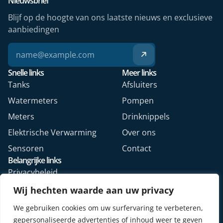
Nieuwsbrief
Blijf op de hoogte van ons laatste nieuws en exclusieve
aanbiedingen
Snelle links
Meer links
Tanks
Afsluiters
Watermeters
Pompen
Meters
Drinknippels
Elektrische Verwarming
Over ons
Sensoren
Contact
Belangrijke links
Privacybeleid
Algemene voorwaarden
Wij hechten waarde aan uw privacy
Veelgestelde vragen
We gebruiken cookies om uw surfervaring te verbeteren,
Retourformulier webshop
gepersonaliseerde advertenties of inhoud weer te geven