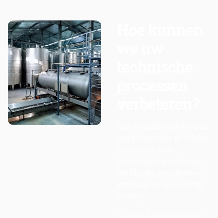
Hoe kunnen
we uw
technische
processen
verbeteren?
Met de juiste combinatie
van producten en advies
zorgen wij voor
betrouwbare systemen
die blijven presteren —
vandaag én op de lange
termijn.
Bij Vewi Techniek kijken