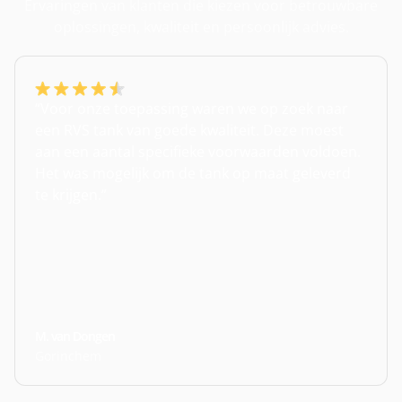
Ervaringen van klanten die kiezen voor betrouwbare
oplossingen, kwaliteit en persoonlijk advies.
“Voor onze toepassing waren we op zoek naar
een RVS tank van goede kwaliteit. Deze moest
aan een aantal specifieke voorwaarden voldoen.
Het was mogelijk om de tank op maat geleverd
te krijgen.”
M. van Dongen
Gorinchem