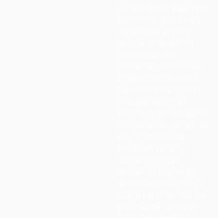
we verder dan alleen het
leveren van producten.
Wij analyseren jouw
situatie en adviseren
oplossingen die
problemen voorkomen
in plaats van achteraf
oplossen. Dankzij onze
praktijkervaring en
zorgvuldig geselecteerde
componenten zorgen we
voor systemen die
efficiënter werken,
minder storingen
hebben en langdurig
betrouwbaar blijven. Zo
haal je het maximale uit
je installatie — zonder