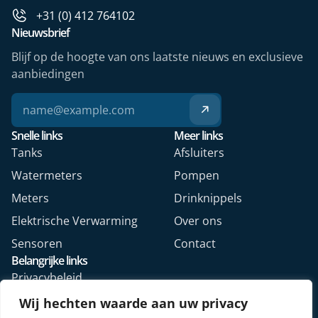
+31 (0) 412 764102
Nieuwsbrief
Blijf op de hoogte van ons laatste nieuws en exclusieve
aanbiedingen
Snelle links
Meer links
Tanks
Afsluiters
Watermeters
Pompen
Meters
Drinknippels
Elektrische Verwarming
Over ons
Sensoren
Contact
Belangrijke links
Privacybeleid
Algemene voorwaarden
Wij hechten waarde aan uw privacy