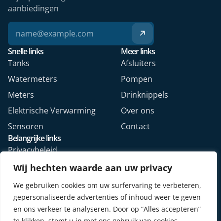
aanbiedingen
Snelle links
Meer links
Tanks
Afsluiters
Watermeters
Pompen
Meters
Drinknippels
Elektrische Verwarming
Over ons
Sensoren
Contact
Belangrijke links
Privacybeleid
Algemene voorwaarden
Wij hechten waarde aan uw privacy
Veelgestelde vragen
We gebruiken cookies om uw surfervaring te verbeteren,
Retourformulier webshop
gepersonaliseerde advertenties of inhoud weer te geven
en ons verkeer te analyseren. Door op “Alles accepteren”
te klikken, stemt u in met ons gebruik van cookies.