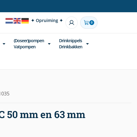
✦ Opruiming ✦
0
(Doseer)pompen
Drinknippels
Vatpompen
Drinkbakken
1035
PVC 50 mm en 63 mm