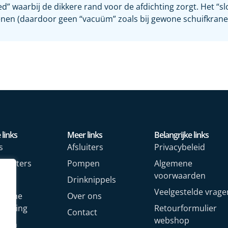
” waarbij de dikkere rand voor de afdichting zorgt. Het “s
nen (daardoor geen “vacuüm” zoals bij gewone schuifkrane
 links
Meer links
Belangrijke links
s
Afsluiters
Privacybeleid
rmeters
Pompen
Algemene
voorwaarden
rs
Drinknippels
Veelgestelde vrage
rische
Over ons
arming
Retourformulier
Contact
webshop
oren