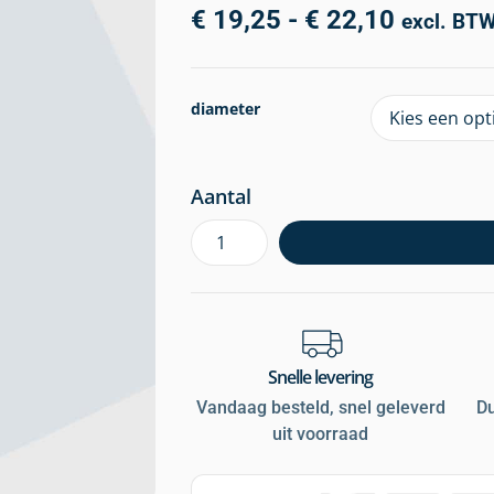
€
19,25
-
€
22,10
excl. BT
diameter
Aantal
Snelle levering
Vandaag besteld, snel geleverd
D
uit voorraad