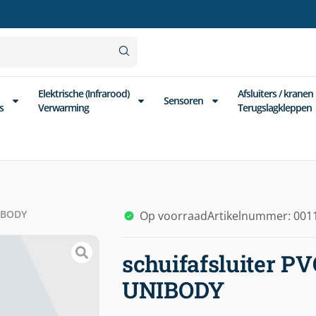
Elektrische (Infrarood)
Afsluiters / kranen
Sensoren
s
Verwarming
Terugslagkleppen
IBODY
Op voorraad
Artikelnummer: 001
schuifafsluiter 
UNIBODY