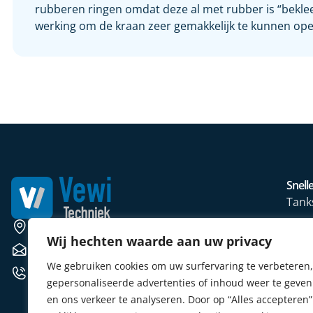
rubberen ringen omdat deze al met rubber is “bekleed
werking om de kraan zeer gemakkelijk te kunnen ope
Snelle
Tank
Wate
Weerscheut 11 5381 GS Vinkel
Wij hechten waarde aan uw privacy
Mete
verkoop@vewitechniek.nl
We gebruiken cookies om uw surfervaring te verbeteren,
Elekt
+31 (0) 412 764102
gepersonaliseerde advertenties of inhoud weer te geven
Verw
en ons verkeer te analyseren. Door op “Alles accepteren”
Sens