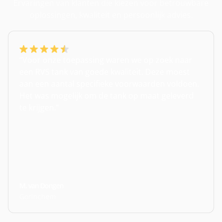
Ervaringen van klanten die kiezen voor betrouwbare
oplossingen, kwaliteit en persoonlijk advies.
“Voor onze toepassing waren we op zoek naar
een RVS tank van goede kwaliteit. Deze moest
aan een aantal specifieke voorwaarden voldoen.
Het was mogelijk om de tank op maat geleverd
te krijgen.”
M. van Dongen
Gorinchem