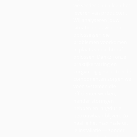
we verder dan alleen het
leveren van producten.
Wij analyseren jouw
situatie en adviseren
oplossingen die
problemen voorkomen
in plaats van achteraf
oplossen. Dankzij onze
praktijkervaring en
zorgvuldig geselecteerde
componenten zorgen we
voor systemen die
efficiënter werken,
minder storingen
hebben en langdurig
betrouwbaar blijven. Zo
haal je het maximale uit
je installatie — zonder