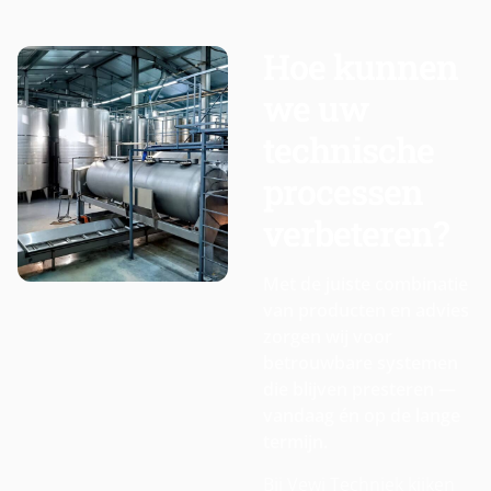
Hoe kunnen
we uw
technische
processen
verbeteren?
Met de juiste combinatie
van producten en advies
zorgen wij voor
betrouwbare systemen
die blijven presteren —
vandaag én op de lange
termijn.
Bij Vewi Techniek kijken