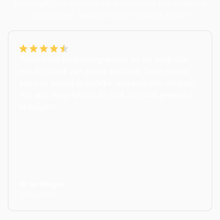
Ervaringen van klanten die kiezen voor betrouwbare
oplossingen, kwaliteit en persoonlijk advies.
“Voor onze toepassing waren we op zoek naar
een RVS tank van goede kwaliteit. Deze moest
aan een aantal specifieke voorwaarden voldoen.
Het was mogelijk om de tank op maat geleverd
te krijgen.”
M. van Dongen
Gorinchem