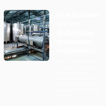
Hoe kunnen
we uw
technische
processen
verbeteren?
Met de juiste combinatie
van producten en advies
zorgen wij voor
betrouwbare systemen
die blijven presteren —
vandaag én op de lange
termijn.
Bij Vewi Techniek kijken