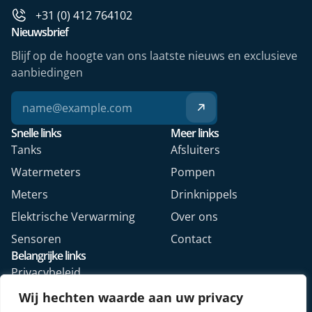
+31 (0) 412 764102
Nieuwsbrief
Blijf op de hoogte van ons laatste nieuws en exclusieve
aanbiedingen
Snelle links
Meer links
Tanks
Afsluiters
Watermeters
Pompen
Meters
Drinknippels
Elektrische Verwarming
Over ons
Sensoren
Contact
Belangrijke links
Privacybeleid
Algemene voorwaarden
Wij hechten waarde aan uw privacy