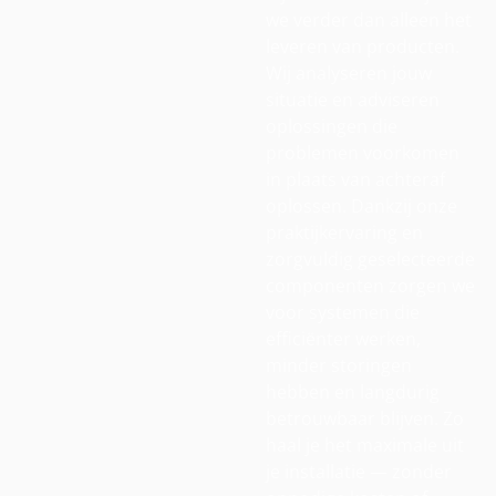
we verder dan alleen het
leveren van producten.
Wij analyseren jouw
situatie en adviseren
oplossingen die
problemen voorkomen
in plaats van achteraf
oplossen. Dankzij onze
praktijkervaring en
zorgvuldig geselecteerde
componenten zorgen we
voor systemen die
efficiënter werken,
minder storingen
hebben en langdurig
betrouwbaar blijven. Zo
haal je het maximale uit
je installatie — zonder