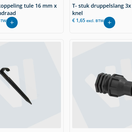
koppeling tule 16 mm x
T- stuk druppelslang 3
ndraad
knel
€
1,65
 BTW
excl. BTW