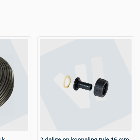
uk
2-delige pp koppeling tule 16 mm