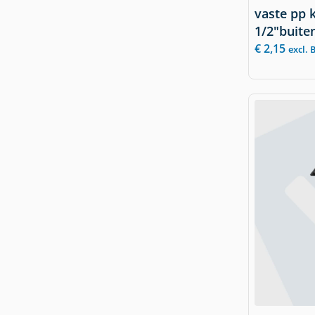
vaste pp 
1/2"buite
€
2,15
excl.