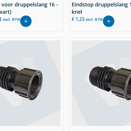
voor druppelslang 16 -
Eindstop druppelslang
wart)
knel
1
€
1,23
excl. BTW
excl. BTW