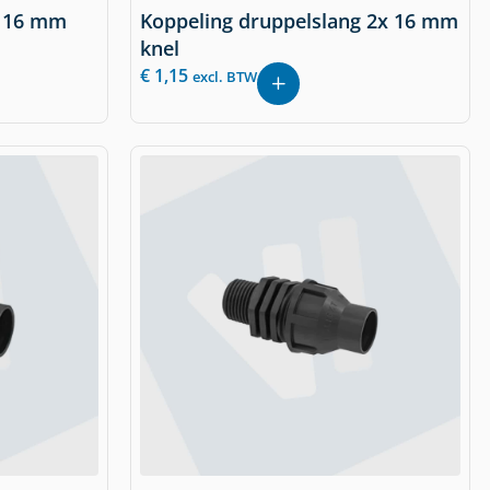
x 16 mm
Koppeling druppelslang 2x 16 mm
knel
€
1,15
excl. BTW