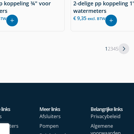
pp koppeling ¾" voor
2-delige pp koppeling 1
ers
watermeters
€
9,35
 BTW
excl. BTW
1
2
3
4
5
 links
Meer links
Belangrijke links
s
Afsluiters
Privacybeleid
rmeters
Pompen
Algemene
voorwaarden