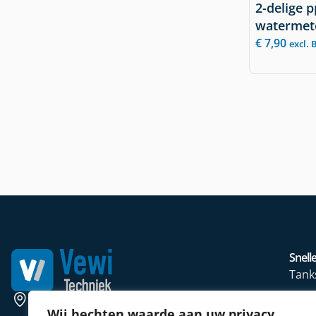
2-delige 
watermet
€
7,90
excl.
Snelle
Tank
Wate
Weerscheut 11 5381 GS Vinkel
Wij hechten waarde aan uw privacy