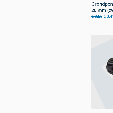
Grondpen 
20 mm (z
€
0,66
€
0,4