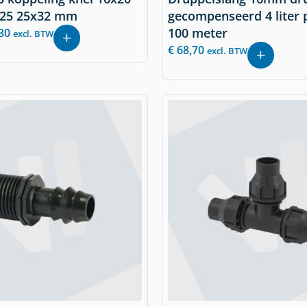
x25 25x32 mm
gecompenseerd 4 liter 
100 meter
30
excl. BTW
€
68,70
excl. BTW