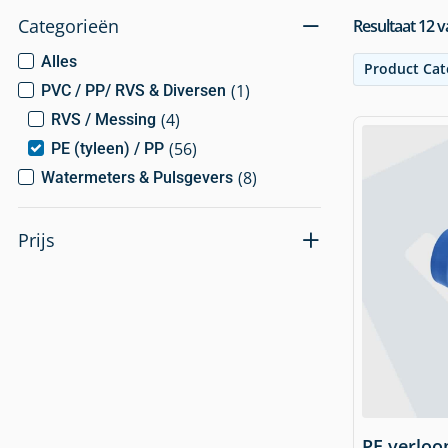
Categorieën
Resultaat
12
v
Alles
Product Cat
(
1
)
PVC / PP/ RVS & Diversen
(
4
)
RVS / Messing
(
56
)
PE (tyleen) / PP
(
8
)
Watermeters & Pulsgevers
Prijs
PE verloo