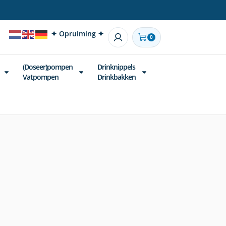
✦ Opruiming ✦
0
(Doseer)pompen
Drinknippels
Vatpompen
Drinkbakken