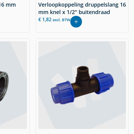
 16 mm
Verloopkoppeling druppelslang 16
mm knel x 1/2" buitendraad
€
1,82
excl. BTW