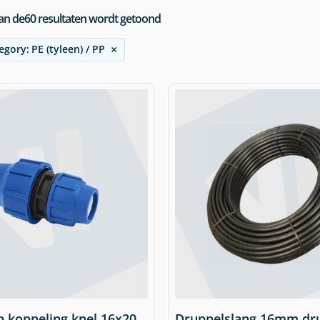
an de
60
resultaten wordt getoond
×
egory
:
PE (tyleen) / PP
p koppeling knel 16x20
Druppelslang 16mm dr