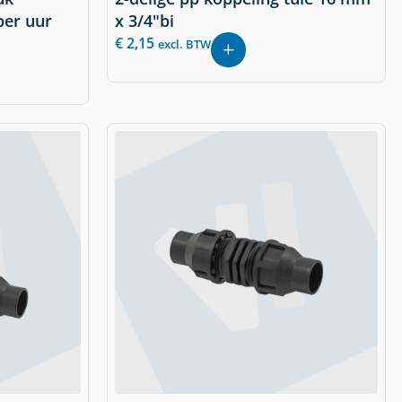
per uur
x 3/4"bi
€
2,15
excl. BTW