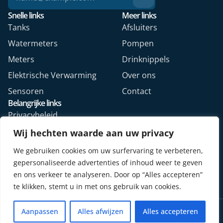
Snelle links
Meer links
Tanks
Afsluiters
Watermeters
Pompen
Meters
Drinknippels
Elektrische Verwarming
Over ons
Sensoren
Contact
Belangrijke links
Privacybeleid
Algemene voorwaarden
Wij hechten waarde aan uw privacy
Veelgestelde vragen
We gebruiken cookies om uw surfervaring te verbeteren,
Retourformulier webshop
gepersonaliseerde advertenties of inhoud weer te geven
en ons verkeer te analyseren. Door op “Alles accepteren”
te klikken, stemt u in met ons gebruik van cookies.
Copyright © 2026. Alle rechten voorbehouden.
Aanpassen
Alles afwijzen
Alles accepteren
Design door Mediya