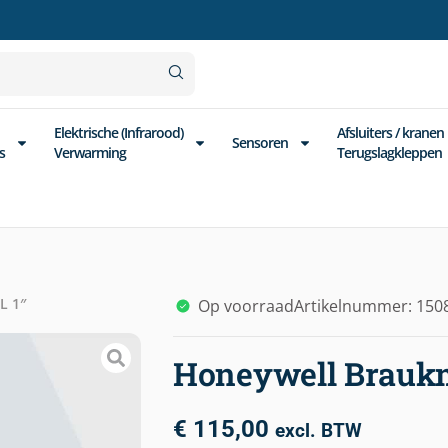
Elektrische (Infrarood)
Afsluiters / kranen
Sensoren
s
Verwarming
Terugslagkleppen
L 1″
Op voorraad
Artikelnummer: 150
Honeywell Braukm
€
115,00
excl. BTW