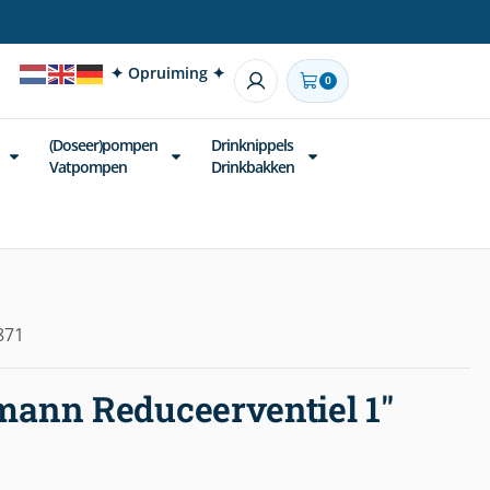
✦ Opruiming ✦
0
(Doseer)pompen
Drinknippels
Vatpompen
Drinkbakken
871
ann Reduceerventiel 1″