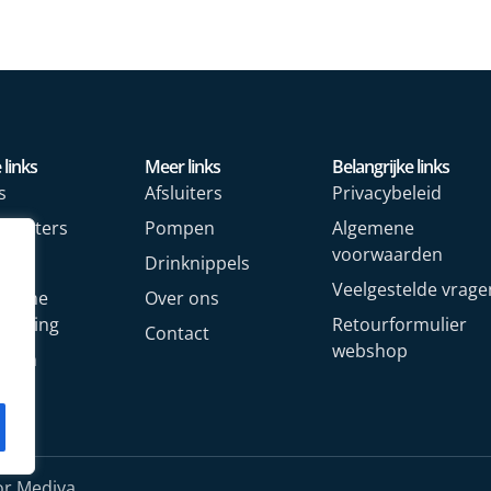
 links
Meer links
Belangrijke links
s
Afsluiters
Privacybeleid
rmeters
Pompen
Algemene
voorwaarden
rs
Drinknippels
Veelgestelde vrage
rische
Over ons
arming
Retourformulier
Contact
webshop
oren
or Mediya