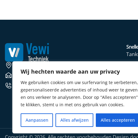
Snelle
Tank
Wate
Weerscheut 11 5381 GS Vinkel
Wij hechten waarde aan uw privacy
Mete
verkoop@vewitechniek.nl
We gebruiken cookies om uw surfervaring te verbeteren,
Elekt
+31 (0) 412 764102
gepersonaliseerde advertenties of inhoud weer te geven
Verw
en ons verkeer te analyseren. Door op “Alles accepteren”
Sens
te klikken, stemt u in met ons gebruik van cookies.
Aanpassen
Alles afwijzen
Alles accepteren
Copyright © 2026. Alle rechten voorbehouden.
Design do