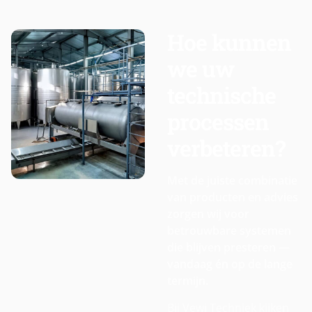
Hoe kunnen
we uw
technische
processen
verbeteren?
Met de juiste combinatie
van producten en advies
zorgen wij voor
betrouwbare systemen
die blijven presteren —
vandaag én op de lange
termijn.
Bij Vewi Techniek kijken