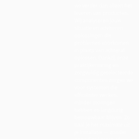
we verder dan alleen het
leveren van producten.
Wij analyseren jouw
situatie en adviseren
oplossingen die
problemen voorkomen
in plaats van achteraf
oplossen. Dankzij onze
praktijkervaring en
zorgvuldig geselecteerde
componenten zorgen we
voor systemen die
efficiënter werken,
minder storingen
hebben en langdurig
betrouwbaar blijven. Zo
haal je het maximale uit
je installatie — zonder