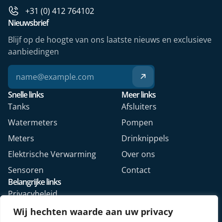
+31 (0) 412 764102
Nieuwsbrief
Blijf op de hoogte van ons laatste nieuws en exclusieve
aanbiedingen
Snelle links
Meer links
Tanks
Afsluiters
Watermeters
Pompen
Meters
Drinknippels
Elektrische Verwarming
Over ons
Sensoren
Contact
Belangrijke links
Privacybeleid
Algemene voorwaarden
Wij hechten waarde aan uw privacy