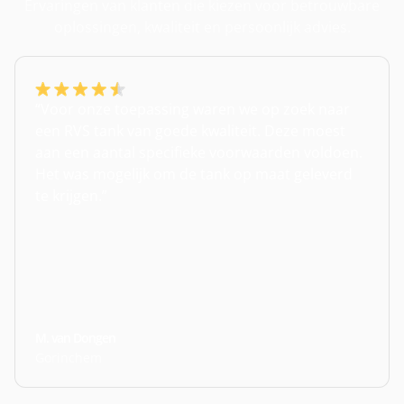
Ervaringen van klanten die kiezen voor betrouwbare
oplossingen, kwaliteit en persoonlijk advies.
“Voor onze toepassing waren we op zoek naar
een RVS tank van goede kwaliteit. Deze moest
aan een aantal specifieke voorwaarden voldoen.
Het was mogelijk om de tank op maat geleverd
te krijgen.”
M. van Dongen
Gorinchem