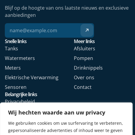
Blijf op de hoogte van ons laatste nieuws en exclusieve
aanbiedingen
Snelle links
Meer links
Tanks
Afsluiters
Watermeters
Pompen
Meters
Drinknippels
Elektrische Verwarming
Over ons
Sensoren
Contact
Belangrijke links
Privacybeleid
Algemene voorwaarden
Wij hechten waarde aan uw privacy
Veelgestelde vragen
We gebruiken cookies om uw surfervaring te verbeteren,
Retourformulier webshop
gepersonaliseerde advertenties of inhoud weer te geven