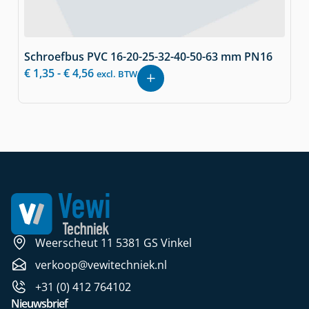
Schroefbus PVC 16-20-25-32-40-50-63 mm PN16
€
1,35
-
€
4,56
excl. BTW
Weerscheut 11 5381 GS Vinkel
verkoop@vewitechniek.nl
+31 (0) 412 764102
Nieuwsbrief