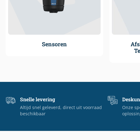
Sensoren
Afs
T
Snelle levering
Deskun
Altijd snel geleverd, direct uit voorraad
Onze spe
beschikbaar
oplossin