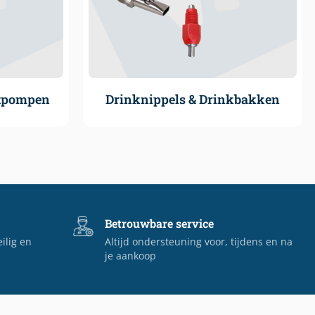
atpompen
Drinknippels & Drinkbakken
Betrouwbare service
eilig en
Altijd ondersteuning voor, tijdens en na
je aankoop