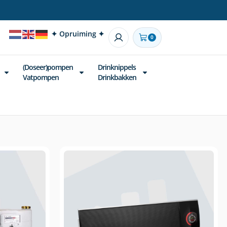
✦ Opruiming ✦
0
(Doseer)pompen
Drinknippels
Vatpompen
Drinkbakken