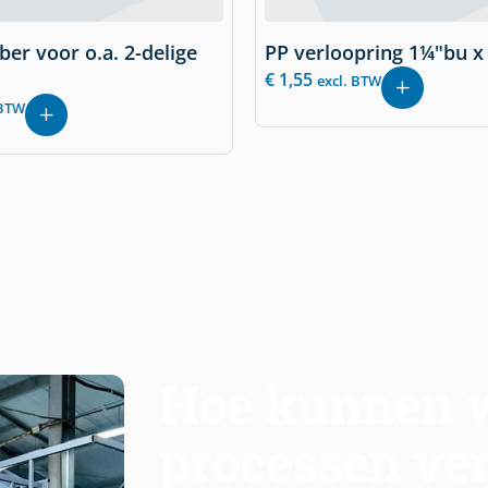
ber voor o.a. 2-delige
PP verloopring 1¼"bu x 
€
1,55
excl. BTW
 BTW
Hoe kunnen w
processen ve