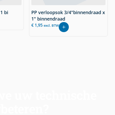
1 bi
PP verloopsok 3/4"binnendraad x
1" binnendraad
€
1,95
excl. BTW
e uw technische
rbeteren?