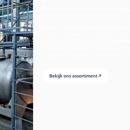
Met de juiste combinatie van prod
systemen die blijven presteren — v
Bij Vewi Techniek kijken we verder dan 
situatie en adviseren oplossingen die 
Dankzij onze praktijkervaring en zorgv
systemen die efficiënter werken, minde
haal je het maximale uit je installatie —
Bekijk ons assortiment