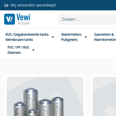
Wij verzenden wereldwijd
RVS / Gegalvaniseerde tanks
Watermeters
Gasmeters &
Membraam tanks
Pulsgevers
Warmtemeter
PVC / PP / RVS
Diversen