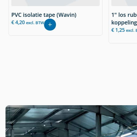
PVC isolatie tape (Wavin)
1" los rub
koppeling
€
4,20
excl. BTW
€
1,25
excl.