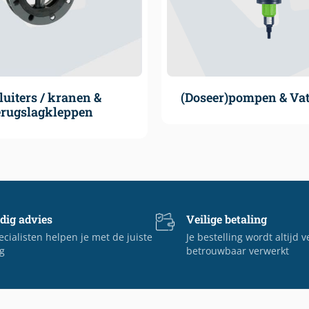
luiters / kranen &
(Doseer)pompen & V
erugslagkleppen
dig advies
Veilige betaling
cialisten helpen je met de juiste
Je bestelling wordt altijd v
g
betrouwbaar verwerkt