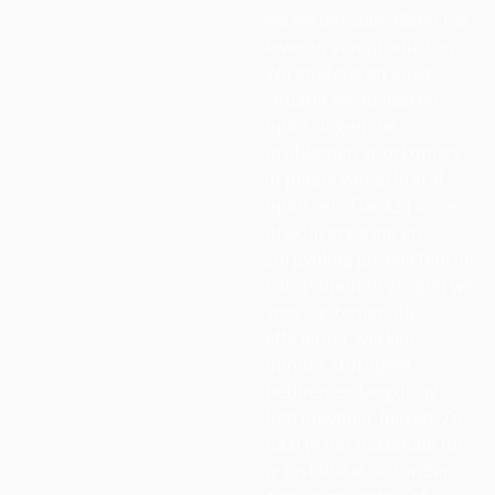
we verder dan alleen het
leveren van producten.
Wij analyseren jouw
situatie en adviseren
oplossingen die
problemen voorkomen
in plaats van achteraf
oplossen. Dankzij onze
praktijkervaring en
zorgvuldig geselecteerde
componenten zorgen we
voor systemen die
efficiënter werken,
minder storingen
hebben en langdurig
betrouwbaar blijven. Zo
haal je het maximale uit
je installatie — zonder