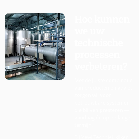
Hoe kunnen
we uw
technische
processen
verbeteren?
Met de juiste combinatie
van producten en advies
zorgen wij voor
betrouwbare systemen
die blijven presteren —
vandaag én op de lange
termijn.
Bij Vewi Techniek kijken