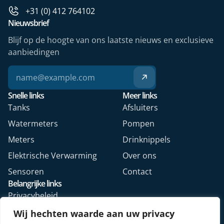
+31 (0) 412 764102
Nieuwsbrief
Blijf op de hoogte van ons laatste nieuws en exclusieve
aanbiedingen
Snelle links
Meer links
Tanks
Afsluiters
Watermeters
Pompen
Meters
Drinknippels
Elektrische Verwarming
Over ons
Sensoren
Contact
Belangrijke links
Privacybeleid
Algemene voorwaarden
Wij hechten waarde aan uw privacy