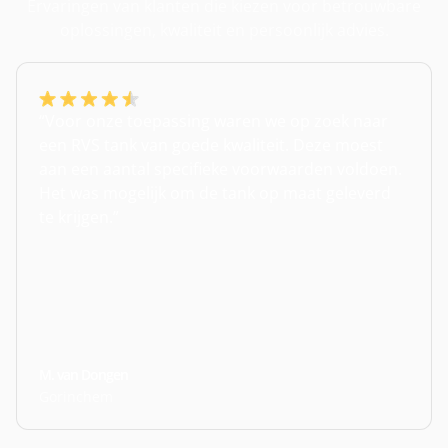
Ervaringen van klanten die kiezen voor betrouwbare
oplossingen, kwaliteit en persoonlijk advies.
“Voor onze toepassing waren we op zoek naar
een RVS tank van goede kwaliteit. Deze moest
aan een aantal specifieke voorwaarden voldoen.
Het was mogelijk om de tank op maat geleverd
te krijgen.”
M. van Dongen
Gorinchem