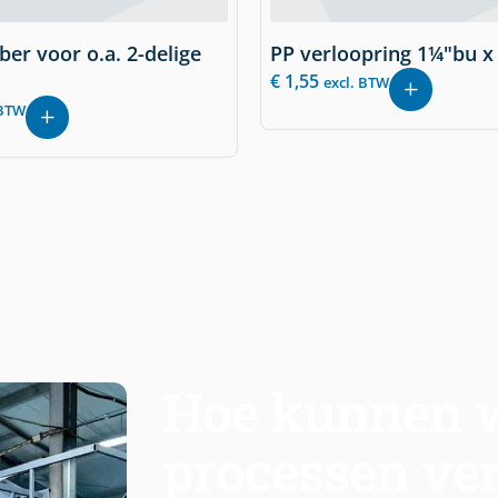
ber voor o.a. 2-delige
PP verloopring 1¼"bu x 
€
1,55
excl. BTW
 BTW
Hoe kunnen w
processen ve