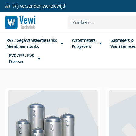
Wij verzenden wereldwijd
RVS / Gegalvaniseerde tanks
Watermeters
Gasmeters &
Membraam tanks
Pulsgevers
Warmtemeter
PVC / PP / RVS
Diversen