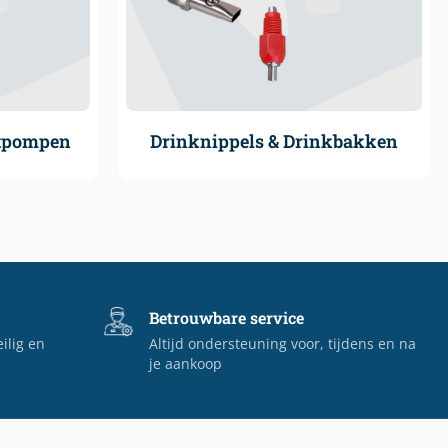
atpompen
Drinknippels & Drinkbakken
Betrouwbare service
eilig en
Altijd ondersteuning voor, tijdens en na
je aankoop