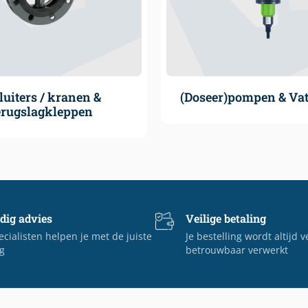
luiters / kranen &
(Doseer)pompen & V
erugslagkleppen
dig advies
Veilige betaling
cialisten helpen je met de juiste
Je bestelling wordt altijd v
g
betrouwbaar verwerkt