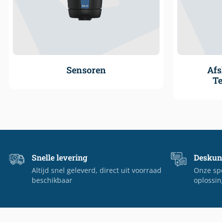
Sensoren
Afs
T
Snelle levering
Deskun
Altijd snel geleverd, direct uit voorraad
Onze spe
beschikbaar
oplossin