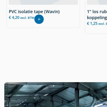
PVC isolatie tape (Wavin)
1" los rub
koppeling
€
4,20
excl. BTW
€
1,25
excl.