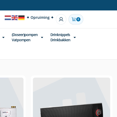
✦ Opruiming ✦
0
(Doseer)pompen
Drinknippels
Vatpompen
Drinkbakken