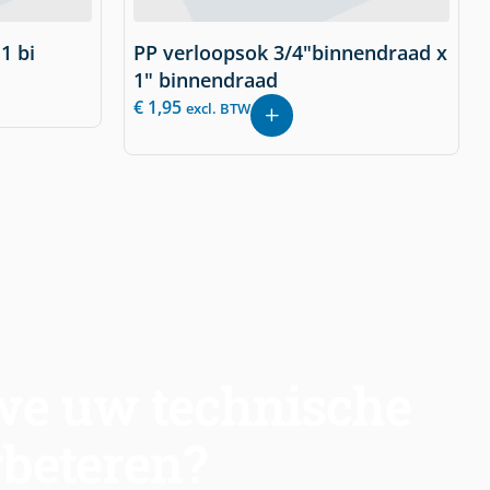
1 bi
PP verloopsok 3/4"binnendraad x
1" binnendraad
€
1,95
excl. BTW
e uw technische
rbeteren?