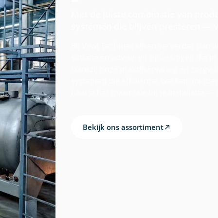
Met de juiste combinatie van prod
systemen die blijven presteren — v
Bij Vewi Techniek kijken we verder dan 
situatie en adviseren oplossingen die 
Dankzij onze praktijkervaring en zorgv
systemen die efficiënter werken, minde
haal je het maximale uit je installatie —
Bekijk ons assortiment