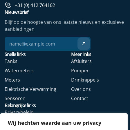
+31 (0) 412 764102
Nieuwsbrief
Blijf op de hoogte van ons laatste nieuws en exclusieve
aanbiedingen
Snelle links
Meer links
Tanks
Afsluiters
Watermeters
Pompen
Meters
Drinknippels
Elektrische Verwarming
Over ons
Sensoren
Contact
Belangrijke links
Privacybeleid
Algemene voorwaarden
Wij hechten waarde aan uw privacy