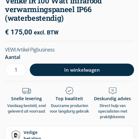
Venke IR 100 Watt infrarood
verwarmingspaneel IP66
(waterbestendig)
€
175,00
excl. BTW
VEWI Artikel Pigbusiness
Aantal
In winkelwagen
Snelle levering
Top kwaliteit
Deskundig advies
Vandaag besteld, snel
Duurzame producten
Direct hulp van
geleverd uit voorraad
voor langdurig gebruik
specialisten met
praktijkkennis
Veilige
betaling