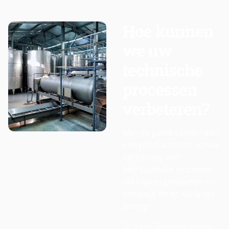
Hoe kunnen
we uw
technische
processen
verbeteren?
Met de juiste combinatie
van producten en advies
zorgen wij voor
betrouwbare systemen
die blijven presteren —
vandaag én op de lange
termijn.
Bij Vewi Techniek kijken