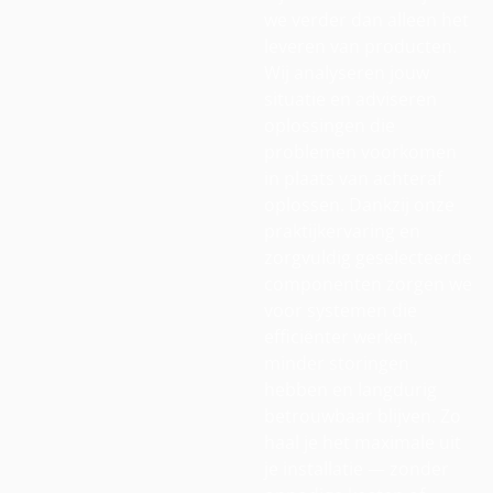
we verder dan alleen het
leveren van producten.
Wij analyseren jouw
situatie en adviseren
oplossingen die
problemen voorkomen
in plaats van achteraf
oplossen. Dankzij onze
praktijkervaring en
zorgvuldig geselecteerde
componenten zorgen we
voor systemen die
efficiënter werken,
minder storingen
hebben en langdurig
betrouwbaar blijven. Zo
haal je het maximale uit
je installatie — zonder