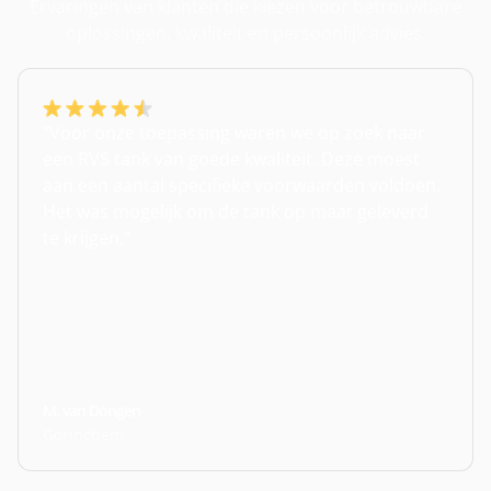
Ervaringen van klanten die kiezen voor betrouwbare
oplossingen, kwaliteit en persoonlijk advies.
“Voor onze toepassing waren we op zoek naar
een RVS tank van goede kwaliteit. Deze moest
aan een aantal specifieke voorwaarden voldoen.
Het was mogelijk om de tank op maat geleverd
te krijgen.”
M. van Dongen
Gorinchem