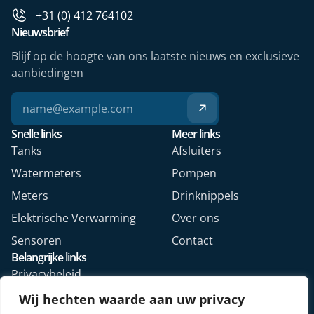
+31 (0) 412 764102
Nieuwsbrief
Blijf op de hoogte van ons laatste nieuws en exclusieve
aanbiedingen
Snelle links
Meer links
Tanks
Afsluiters
Watermeters
Pompen
Meters
Drinknippels
Elektrische Verwarming
Over ons
Sensoren
Contact
Belangrijke links
Privacybeleid
Algemene voorwaarden
Wij hechten waarde aan uw privacy